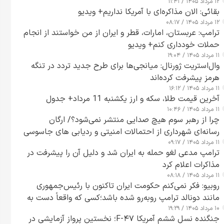
۱۲ مرداد ۱۴۰۵ / ۱۱:۴۱
بقائی: الان مذاکره‌ای با آمریکا نداریم+ ویدیو
۱۲ مرداد ۱۴۰۵ / ۰۸:۱۷
ترامپ: عربستان، امارات، قطر و ایران از من خواستند از انجام
حملات خودداری کنم+ ویدیو
۱۱ مرداد ۱۴۰۵ / ۱۹:۰۴
وال‌استریت ژورنال: میانجی‌ها برای طرح جدید تردد در تنگه
هرمز پیشرفت کرده‌اند
۱۱ مرداد ۱۴۰۵ / ۱۶:۱۲
آخرین قیمت طلا، سکه و ارز یکشنبه 11 مرداد+ جدول
۱۱ مرداد ۱۴۰۵ / ۱۰:۴۶
چرا از رهبر سوم هیچ صدایی منتشر نمی‌شود؟/ ارگان
رسانه‌ای شهرداری از احتمالات امنیتی و ردیابی های جاسوسی
۱۱ مرداد ۱۴۰۵ / ۰۹:۱۷
گفت
ترامپ مدعی لغو حمله به ایران شد و دلیل آن را پیشرفت در
مذاکرات اعلام کرد
۱۱ مرداد ۱۴۰۵ / ۰۸:۱۸
روبیو: فکر نمی‌کنم حکومت ایران تاکنون با رئیس‌جمهوری
مانند دونالد ترامپ روبه‌رو شده باشد؛کسی که واقعاً دست به
۱۰ مرداد ۱۴۰۵ / ۱۹:۲۹
اقدام می‌زند
جنگنده نسل ششم آمریکا F-۴۷؛ نخستین پرواز آزمایشی در