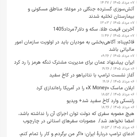
۰۷ مرداد ۱۴۰۵ / ۱۴:۲۷
آتش‌سوزی گسترده جنگلی در موغلا؛ مناطق مسکونی و
بیمارستان تخلیه شدند
۰۷ مرداد ۱۴۰۵ / ۱۳:۰۳
آخرین قیمت طلا، سکه و دلار7مرداد1405
۰۷ مرداد ۱۴۰۵ / ۱۱:۴۶
قائم‌پناه: آگاهی‌بخشی به مودیان باید در اولویت سازمان امور
مالیاتی باشد
۰۷ مرداد ۱۴۰۵ / ۰۹:۲۶
ایران پیشنهاد عمان برای مدیریت مشترک تنگه هرمز را رد کرد
۰۶ مرداد ۱۴۰۵ / ۱۹:۲۶
آغاز نشست ترامپ با نتانیاهو در کاخ سفید
۰۶ مرداد ۱۴۰۵ / ۱۹:۱۶
ایلان ماسک «X Money» را در آمریکا راه‌اندازی کرد
۰۶ مرداد ۱۴۰۵ / ۱۸:۵۲
زلنسکی وارد کاخ سفید شد+ ویدیو
۰۶ مرداد ۱۴۰۵ / ۱۸:۲۶
هیچ مصوبه سفری که دولت توان اجرای آن را نداشته باشد،
امضا نخواهد شد/ مصوبات سفرهای استانی در چارچوب
۰۶ مرداد ۱۴۰۵ / ۱۶:۵۳
قانون بودجه است+ عکس
ادعای ترامپ دربارهٔ ایران: «اگر من برگردم و کار را تمام کنم،