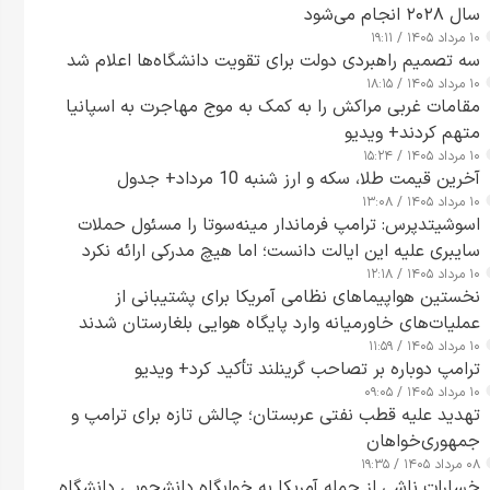
سال ۲۰۲۸ انجام می‌شود
۱۰ مرداد ۱۴۰۵ / ۱۹:۱۱
سه تصمیم راهبردی دولت برای تقویت دانشگاه‌ها اعلام شد
۱۰ مرداد ۱۴۰۵ / ۱۸:۱۵
مقامات غربی مراکش را به کمک به موج مهاجرت به اسپانیا
متهم کردند+ ویدیو
۱۰ مرداد ۱۴۰۵ / ۱۵:۲۴
آخرین قیمت طلا، سکه و ارز شنبه 10 مرداد+ جدول
۱۰ مرداد ۱۴۰۵ / ۱۳:۰۸
اسوشیتدپرس: ترامپ فرماندار مینه‌سوتا را مسئول حملات
سایبری علیه این ایالت دانست؛ اما هیچ مدرکی ارائه نکرد
۱۰ مرداد ۱۴۰۵ / ۱۲:۱۸
نخستین هواپیماهای نظامی آمریکا برای پشتیبانی از
عملیات‌های خاورمیانه وارد پایگاه هوایی بلغارستان شدند
۱۰ مرداد ۱۴۰۵ / ۱۱:۵۹
ترامپ دوباره بر تصاحب گرینلند تأکید کرد+ ویدیو
۱۰ مرداد ۱۴۰۵ / ۰۹:۰۵
تهدید علیه قطب نفتی عربستان؛ چالش تازه برای ترامپ و
جمهوری‌خواهان
۰۸ مرداد ۱۴۰۵ / ۱۹:۳۵
خسارات ناشی از حمله آمریکا به خوابگاه دانشجویی دانشگاه