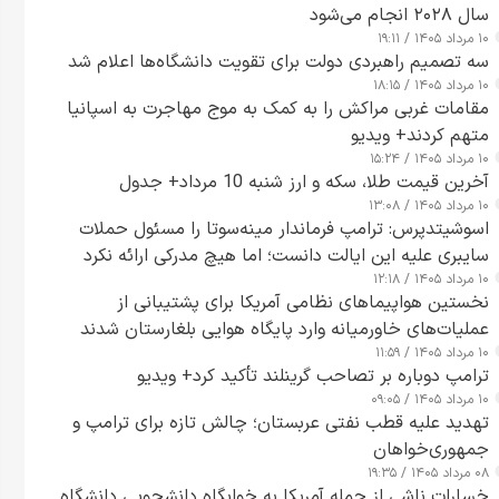
سال ۲۰۲۸ انجام می‌شود
۱۰ مرداد ۱۴۰۵ / ۱۹:۱۱
سه تصمیم راهبردی دولت برای تقویت دانشگاه‌ها اعلام شد
۱۰ مرداد ۱۴۰۵ / ۱۸:۱۵
مقامات غربی مراکش را به کمک به موج مهاجرت به اسپانیا
متهم کردند+ ویدیو
۱۰ مرداد ۱۴۰۵ / ۱۵:۲۴
آخرین قیمت طلا، سکه و ارز شنبه 10 مرداد+ جدول
۱۰ مرداد ۱۴۰۵ / ۱۳:۰۸
اسوشیتدپرس: ترامپ فرماندار مینه‌سوتا را مسئول حملات
سایبری علیه این ایالت دانست؛ اما هیچ مدرکی ارائه نکرد
۱۰ مرداد ۱۴۰۵ / ۱۲:۱۸
نخستین هواپیماهای نظامی آمریکا برای پشتیبانی از
عملیات‌های خاورمیانه وارد پایگاه هوایی بلغارستان شدند
۱۰ مرداد ۱۴۰۵ / ۱۱:۵۹
ترامپ دوباره بر تصاحب گرینلند تأکید کرد+ ویدیو
۱۰ مرداد ۱۴۰۵ / ۰۹:۰۵
تهدید علیه قطب نفتی عربستان؛ چالش تازه برای ترامپ و
جمهوری‌خواهان
۰۸ مرداد ۱۴۰۵ / ۱۹:۳۵
خسارات ناشی از حمله آمریکا به خوابگاه دانشجویی دانشگاه