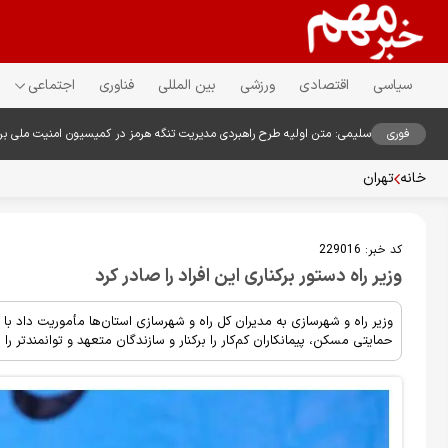
سیاسی
اقتصادی
ورزشی
بین المللی
فناوری
اجتماعی
فوری
سلیمی: متن اولیه طرح راهبردی مدیریت تنگه هرمز در کمیسیون امنیت ملی ب
خانه
تهران
کد خبر:
229016
وزیر راه دستور برکناری این افراد را صادر کرد
وزیر راه و شهرسازی به مدیران کل راه و شهرسازی استان‌ها مأموریت داد با 
حمایتی مسکن، پیمانکاران کم‌کار را برکنار و سازندگان متعهد و توانمندتر را ج