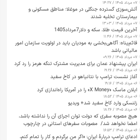
۰۷ مرداد ۱۴۰۵ / ۱۴:۲۷
آتش‌سوزی گسترده جنگلی در موغلا؛ مناطق مسکونی و
بیمارستان تخلیه شدند
۰۷ مرداد ۱۴۰۵ / ۱۳:۰۳
آخرین قیمت طلا، سکه و دلار7مرداد1405
۰۷ مرداد ۱۴۰۵ / ۱۱:۴۶
قائم‌پناه: آگاهی‌بخشی به مودیان باید در اولویت سازمان امور
مالیاتی باشد
۰۷ مرداد ۱۴۰۵ / ۰۹:۲۶
ایران پیشنهاد عمان برای مدیریت مشترک تنگه هرمز را رد کرد
۰۶ مرداد ۱۴۰۵ / ۱۹:۲۶
آغاز نشست ترامپ با نتانیاهو در کاخ سفید
۰۶ مرداد ۱۴۰۵ / ۱۹:۱۶
ایلان ماسک «X Money» را در آمریکا راه‌اندازی کرد
۰۶ مرداد ۱۴۰۵ / ۱۸:۵۲
زلنسکی وارد کاخ سفید شد+ ویدیو
۰۶ مرداد ۱۴۰۵ / ۱۸:۲۶
هیچ مصوبه سفری که دولت توان اجرای آن را نداشته باشد،
امضا نخواهد شد/ مصوبات سفرهای استانی در چارچوب
۰۶ مرداد ۱۴۰۵ / ۱۶:۵۳
قانون بودجه است+ عکس
ادعای ترامپ دربارهٔ ایران: «اگر من برگردم و کار را تمام کنم،