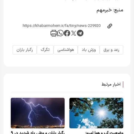
منبع:
خبر‌مهم
رعد و برق
وزش باد
هواشناسی
تگرگ
رگبار باران
اخبار مرتبط
وضعیت آب و هوا امروز
رگبار باران و وزش باد شدید در ۹