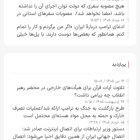
هیچ مصوبه سفری که دولت توان اجرای آن را نداشته
باشد، امضا نخواهد شد/ مصوبات سفرهای استانی در
۰۶ مرداد ۱۴۰۵ / ۱۶:۵۳
چارچوب قانون بودجه است+ عکس
ادعای ترامپ دربارهٔ ایران: «اگر من برگردم و کار را تمام
کنم، همانطور که بعضی‌ها دوست دارند، با پل‌ها خیلی
راحت می‌توانم بیشتر پل‌هایشان را در کمتر از یک
ساعت از بین ببرم+ ویدیو
پربازدید
۱۴ تیر ۱۴۰۵ / ۱۵:۰۸
تلاوت آیات قرآن برای هیأت‌های خارجی در محضر رهبر
انقلاب چه پیامی داشت؟
۲۶ اردیبهشت ۱۴۰۵ / ۱۰:۱۵
طرح‌ بازگشت به جنگ به ترامپ ارائه شد/عملیات تصرف
خارک و حمله به محل مواد هسته‌ای محتمل است
۰۵ خرداد ۱۴۰۵ / ۱۳:۲۸
دستور وزیر ارتباطات برای اتصال اینترنت صادر شد؛
اتصال جهانی ایران از همین دقایق احیا می‌شود؛ اتصال