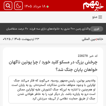
۱۸ مرداد ۱۴۰۵
فوری
واگذاری زمین ۲۰۰ متری به خانواده‌های دارای سه فرزند؛ ۲۰ درصد متقاضیان
زمین گرفتند
خانه
بین المللی
۲۳ اردیبهشت ۱۴۰۵ / ۰۹:۲۵
کد خبر:
228278
چرخش بزرگ در مسکو کلید خورد / چرا پوتین ناگهان
خواهان پایان جنگ شد؟
ولادیمیر پوتین، رئیس‌جمهور روسیه، می‌گوید که فکر می‌کند جنگ
اوکراین با وجود متوقف ماندن مذاکرات گسترده‌تر، رو به پایان است.
او هم‌چنین با اشاره به این‌که جنگ کشورش علیه اوکراین ممکن
است «رو به پایان» باشد، بار دیگر غرب را به خاطر طولانی شدن
جنگ از طریق حمایت نظامی از کی‌یف سرزنش کرد